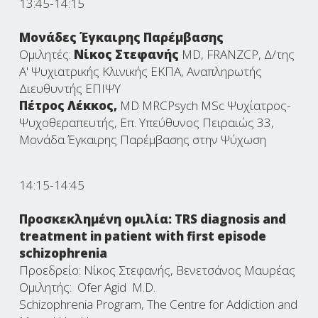
13:45-14:15
Μονάδες Έγκαιρης Παρέμβασης
Ομιλητές:
Νίκος Στεφανής
MD, FRANZCP, Δ/της
Α' Ψυχιατρικής Κλινικής ΕΚΠΑ, Αναπληρωτής
Διευθυντής ΕΠΙΨΥ
Πέτρος Λέκκος,
MD MRCPsych MSc Ψυχίατρος-
Ψυχοθεραπευτής, Επ. Υπεύθυνος Πειραιώς 33,
Μονάδα Έγκαιρης Παρέμβασης στην Ψύχωση
14:15-14:45
Προσκεκλημένη ομιλία: TRS diagnosis and
treatment in patient with first episode
schizophrenia
Προεδρείο: Νίκος Στεφανής, Βενετσάνος Μαυρέας
Ομιλητής: Ofer Agid M.D.
Schizophrenia Program, The Centre for Addiction and