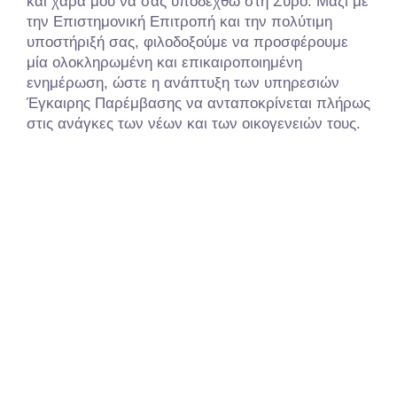
και χαρά μου να σας υποδεχθώ στη Σύρο. Μαζί με
την Επιστημονική Επιτροπή και την πολύτιμη
υποστήριξή σας, φιλοδοξούμε να προσφέρουμε
μία ολοκληρωμένη και επικαιροποιημένη
ενημέρωση, ώστε η ανάπτυξη των υπηρεσιών
Έγκαιρης Παρέμβασης να ανταποκρίνεται πλήρως
στις ανάγκες των νέων και των οικογενειών τους.
Με τιμή,
Νικόλαος Στεφανής
MD
,
PhD
,
FRANZCP
Καθηγητής Ψυχιατρικής
Διευθυντής Α’ Πανεπιστημιακής Ψυχιατρικής
Κλινικής ΕΚΠΑ
Αιγινήτειο Νοσοκομείο
Αναπληρωτής Διευθυντής ΕΠΙΨΥ