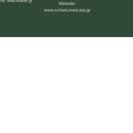
ite:
www.huanet.gr
Website:
www.school.med.uoa.gr