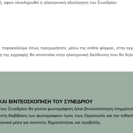
ή, αφού ολοκληρωθεί η ηλεκτρονική αξιολόγηση του Συνεδρίου
ν, παρακαλούμε όπως προχωρήσετε, μέσω της online φόρμας, στην εγγρ
η της εγγραφής θα αποσταλεί στην ηλεκτρονική διεύθυνση που θα δηλ
ΚΑΙ ΒΙΝΤΕΟΣΚΟΠΗΣΗ ΤΟΥ ΣΥΝΕΔΡΙΟΥ
α του Συνεδρίου θα γίνεται φωτογράφιση ή/και βιντεοσκόπηση στιγμιό
ε στη διαβίβαση των φωτογραφιών προς τους Οργανωτές και την πιθανή
τρονικά μέσα για σκοπούς δημοσιότητας και προβολής.