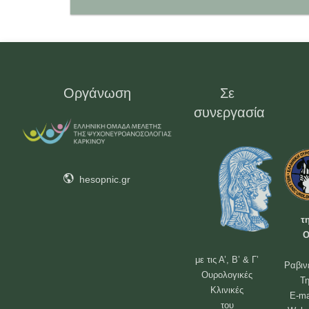
Οργάνωση
Σε
συνεργασία
hesopnic.gr
τ
Ο
με τις Α’, Β’ & Γ’
Ραβιν
Ουρολογικές
Τη
Κλινικές
E-ma
του