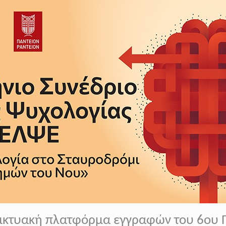
δικτυακή πλατφόρμα εγγραφών του 6ου 